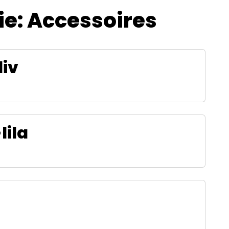
ie:
Accessoires
iv
lila