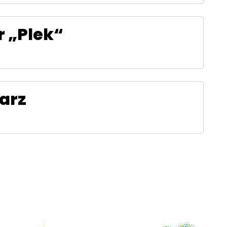
 „Plek“
arz