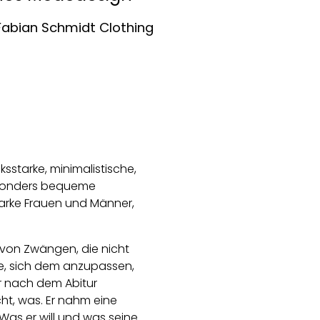
Fabian Schmidt Clothing
sstarke, minimalistische,
besonders bequeme
tarke Frauen und Männer,
 von Zwängen, die nicht
te, sich dem anzupassen,
er nach dem Abitur
icht, was. Er nahm eine
as er will und was seine