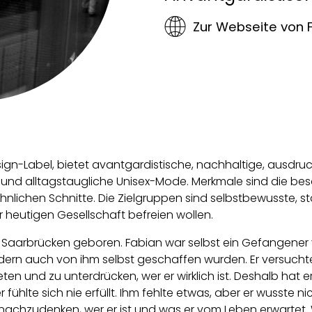
Zur Webseite von 
ign-Label, bietet avantgardistische, nachhaltige, ausdruck
ige und alltagstaugliche Unisex-Mode. Merkmale sind die 
lichen Schnitte. Die Zielgruppen sind selbstbewusste, s
 heutigen Gesellschaft befreien wollen.
 Saarbrücken geboren. Fabian war selbst ein Gefangener
ndern auch von ihm selbst geschaffen wurden. Er versuch
ten und zu unterdrücken, wer er wirklich ist. Deshalb hat 
 fühlte sich nie erfüllt. Ihm fehlte etwas, aber er wusste n
achzudenken, wer er ist und was er vom Leben erwartet. W