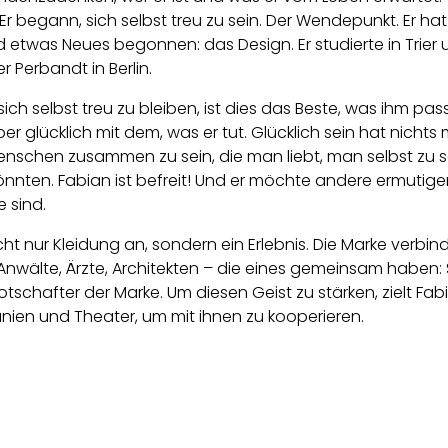
. Er begann, sich selbst treu zu sein. Der Wendepunkt. Er hat
etwas Neues begonnen: das Design. Er studierte in Trie
r Perbandt in Berlin.
ich selbst treu zu bleiben, ist dies das Beste, was ihm pass
er glücklich mit dem, was er tut. Glücklich sein hat nichts m
Menschen zusammen zu sein, die man liebt, man selbst zu 
nten. Fabian ist befreit! Und er möchte andere ermutigen
e sind.
cht nur Kleidung an, sondern ein Erlebnis. Die Marke verbi
nwälte, Ärzte, Architekten – die eines gemeinsam haben: Si
Botschafter der Marke. Um diesen Geist zu stärken, zielt F
en und Theater, um mit ihnen zu kooperieren.