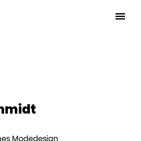
hmidt
hes Modedesign