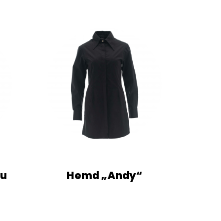
au
Hemd „Andy“